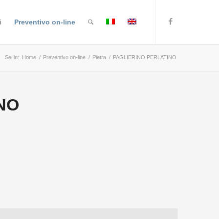
i
Preventivo on-line
Sei in:
Home
/
Preventivo on-line
/
Pietra
/
PAGLIERINO PERLATINO
NO