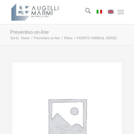
Preventivo on-line
Sei in:
Home
/
Preventivo on-line
/
Pietra
/
FIORITO H/90B AL VERSO