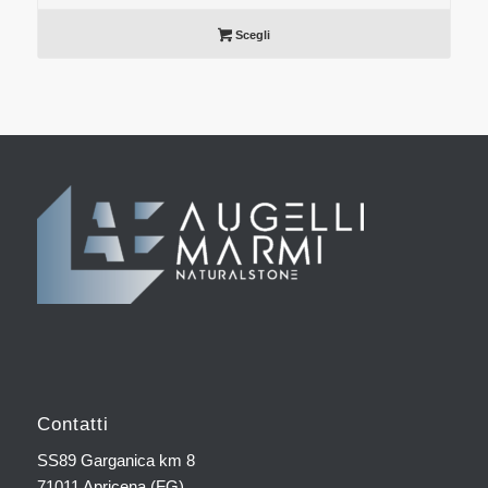
Scegli
Contatti
SS89 Garganica km 8
71011 Apricena (FG)