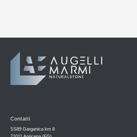
Contatti
SS89 Garganica km 8
71011 Apricena (FG)