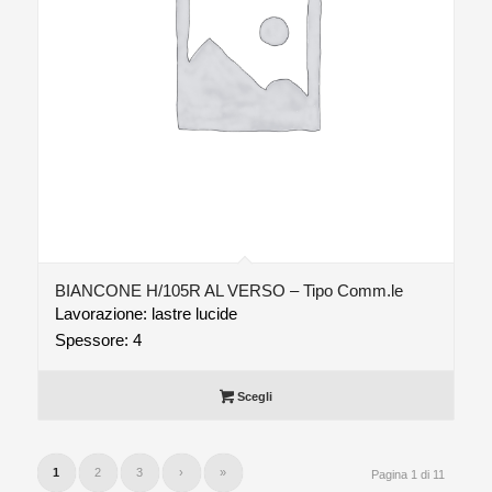
BIANCONE H/105R AL VERSO – Tipo Comm.le
Lavorazione: lastre lucide
Spessore: 4
Scegli
1
2
3
›
»
Pagina 1 di 11