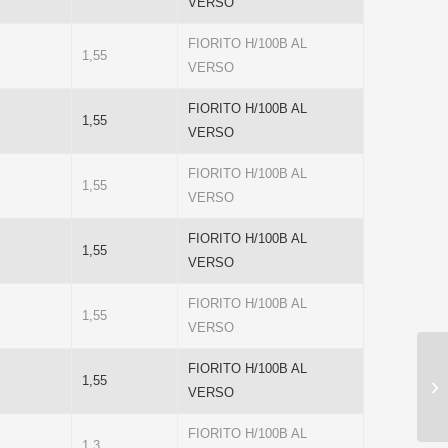
VERSO
FIORITO H/100B AL
1,55
VERSO
FIORITO H/100B AL
1,55
VERSO
FIORITO H/100B AL
1,55
VERSO
FIORITO H/100B AL
1,55
VERSO
FIORITO H/100B AL
1,55
VERSO
FIORITO H/100B AL
1,55
I
VERSO
FIORITO H/100B AL
1,3