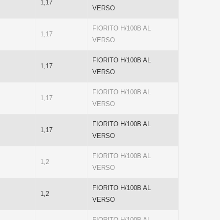
1,17
VERSO
FIORITO H/100B AL
1,17
VERSO
FIORITO H/100B AL
1,17
VERSO
FIORITO H/100B AL
1,17
VERSO
FIORITO H/100B AL
1,17
VERSO
FIORITO H/100B AL
1,2
VERSO
FIORITO H/100B AL
1,2
VERSO
FIORITO H/100B AL