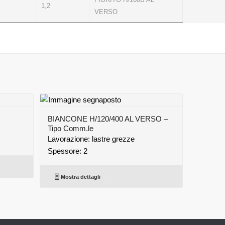
1,2
VERSO
BIANCONE H/120/400 AL VERSO –
Tipo Comm.le
Lavorazione: lastre grezze
Spessore: 2
Mostra dettagli