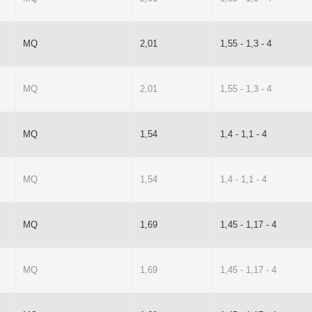
MQ
2,01
1,55 - 1,3 - 4
MQ
2,01
1,55 - 1,3 - 4
MQ
1,54
1,4 - 1,1 - 4
MQ
1,54
1,4 - 1,1 - 4
MQ
1,69
1,45 - 1,17 - 4
MQ
1,69
1,45 - 1,17 - 4