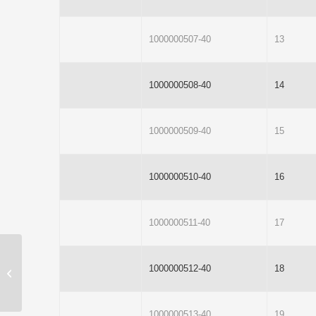
1000000507-40
13
1000000508-40
14
1000000509-40
15
1000000510-40
16
1000000511-40
17
1000000512-40
18
THELA SELECT
1000000513-40
19