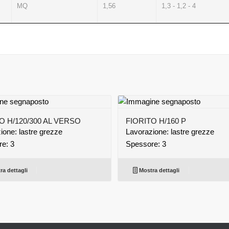
MQ
1,56
1,3 - 1,2 - 4
O H/120/300 AL VERSO
FIORITO H/160 P
ione: lastre grezze
Lavorazione: lastre grezze
e: 3
Spessore: 3
a dettagli
Mostra dettagli