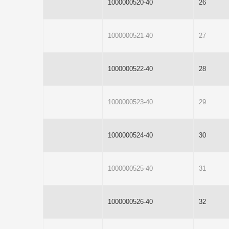
1000000520-40
26
1000000521-40
27
1000000522-40
28
1000000523-40
29
1000000524-40
30
1000000525-40
31
1000000526-40
32