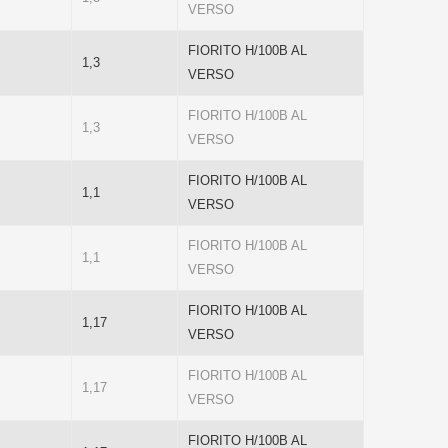
VERSO
FIORITO H/100B AL
1,3
VERSO
FIORITO H/100B AL
1,3
VERSO
FIORITO H/100B AL
1,1
VERSO
FIORITO H/100B AL
1,1
VERSO
FIORITO H/100B AL
1,17
VERSO
FIORITO H/100B AL
1,17
VERSO
FIORITO H/100B AL