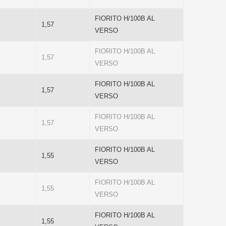
FIORITO H/100B AL
1,57
VERSO
FIORITO H/100B AL
1,57
VERSO
FIORITO H/100B AL
1,57
VERSO
FIORITO H/100B AL
1,57
VERSO
FIORITO H/100B AL
1,55
VERSO
FIORITO H/100B AL
1,55
VERSO
FIORITO H/100B AL
1,55