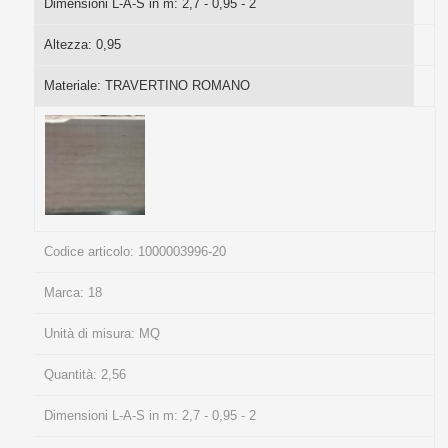
Dimensioni L-A-S in m:
2,7 - 0,95 - 2
Altezza:
0,95
Materiale:
TRAVERTINO ROMANO
Codice articolo:
1000003996-20
Marca:
18
Unità di misura:
MQ
Quantità:
2,56
Dimensioni L-A-S in m:
2,7 - 0,95 - 2