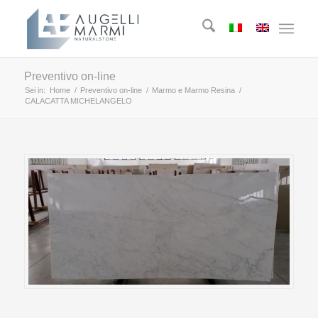
Preventivo on-line
Sei in:
Home
/
Preventivo on-line
/
Marmo e Marmo Resina
/
CALACATTA MICHELANGELO