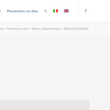
i
Preventivo on-line
me
/
Preventivo on-line
/
Marmo e Marmo Resina
/
BIANCONE ASIAGO