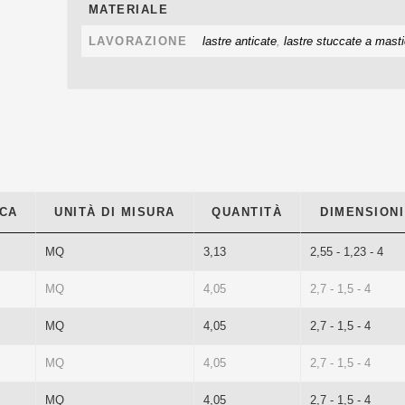
MATERIALE
LAVORAZIONE
lastre anticate
,
lastre stuccate a masti
CA
UNITÀ DI MISURA
QUANTITÀ
DIMENSIONI
MQ
3,13
2,55 - 1,23 - 4
MQ
4,05
2,7 - 1,5 - 4
MQ
4,05
2,7 - 1,5 - 4
MQ
4,05
2,7 - 1,5 - 4
MQ
4,05
2,7 - 1,5 - 4