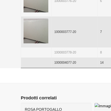
1000003776-20
6
1000003777-20
7
1000003778-20
8
1000004077-20
14
Prodotti correlati
ROSA PORTOGALLO