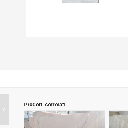
Prodotti correlati
CALACATTA CREMO
“B”