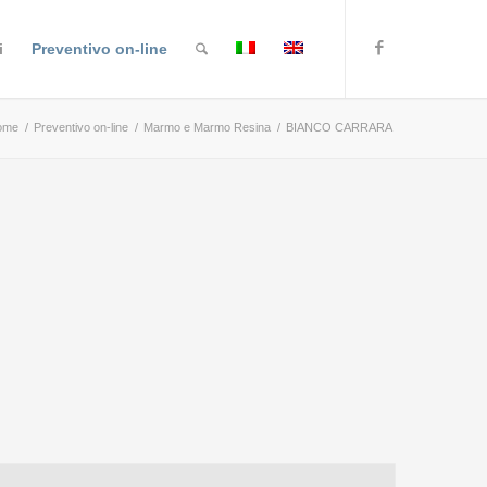
i
Preventivo on-line
ome
/
Preventivo on-line
/
Marmo e Marmo Resina
/
BIANCO CARRARA