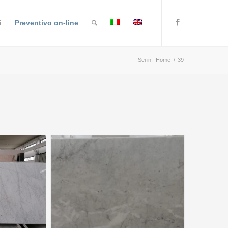
i
Preventivo on-line
Sei in:
Home
/
39