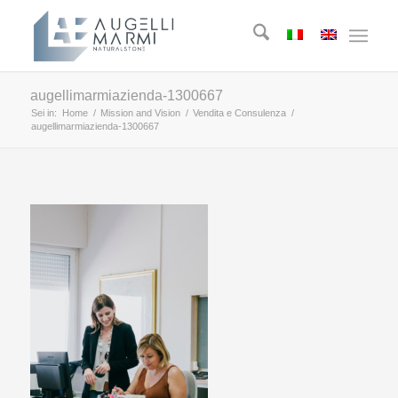
augellimarmiazienda-1300667
Sei in:
Home
/
Mission and Vision
/
Vendita e Consulenza
/
augellimarmiazienda-1300667