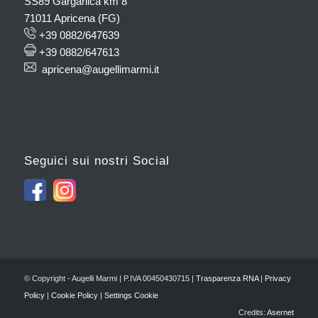
SS89 Garganica km 8
71011 Apricena (FG)
+39 0882/647639
+39 0882/647613
apricena@augellimarmi.it
Seguici sui nostri Social
© Copyright - Augelli Marmi | P.IVA 00450430715 |
Trasparenza RNA
|
Privacy
Policy
|
Cookie Policy
|
Settings Cookie
Credits:
Asernet