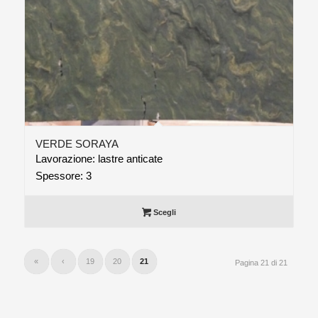
VERDE SORAYA
Lavorazione: lastre anticate
Spessore: 3
Scegli
«
‹
19
20
21
Pagina 21 di 21