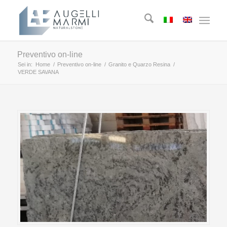
Preventivo on-line
Sei in:
Home
/
Preventivo on-line
/
Granito e Quarzo Resina
/
VERDE SAVANA