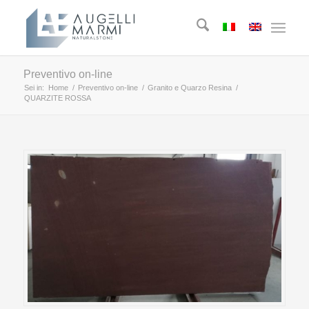
Preventivo on-line
Sei in:
Home
/
Preventivo on-line
/
Granito e Quarzo Resina
/
QUARZITE ROSSA