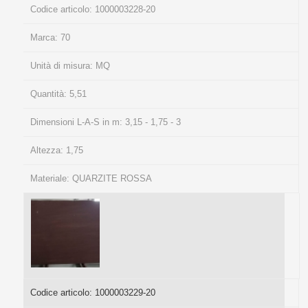
Codice articolo:
1000003228-20
Marca:
70
Unità di misura:
MQ
Quantità:
5,51
Dimensioni L-A-S in m:
3,15 - 1,75 - 3
Altezza:
1,75
Materiale:
QUARZITE ROSSA
Codice articolo:
1000003229-20