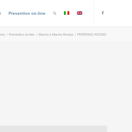
i
Preventivo on-line
ome
/
Preventivo on-line
/
Marmo e Marmo Resina
/
PEPERINO ROSSO