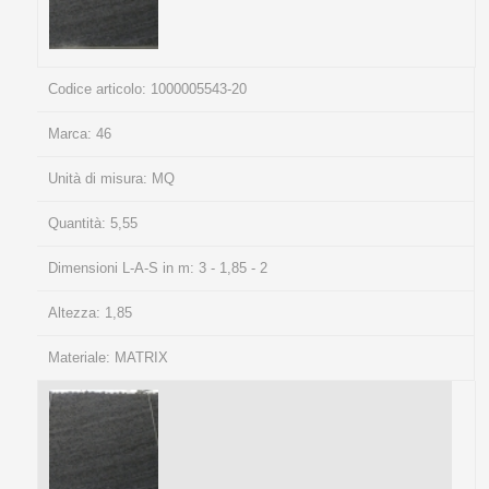
Codice articolo:
1000005543-20
Marca:
46
Unità di misura:
MQ
Quantità:
5,55
Dimensioni L-A-S in m:
3 - 1,85 - 2
Altezza:
1,85
Materiale:
MATRIX