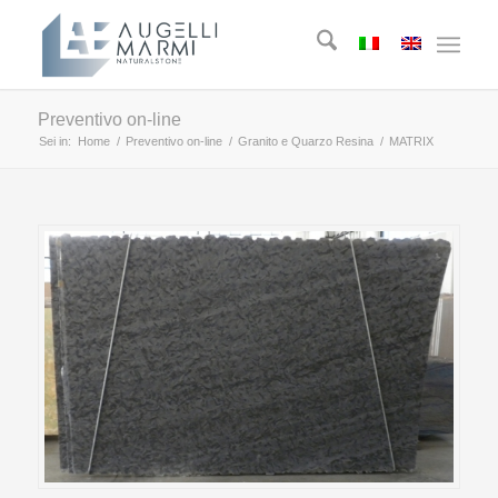
Preventivo on-line
Sei in:
Home
/
Preventivo on-line
/
Granito e Quarzo Resina
/
MATRIX