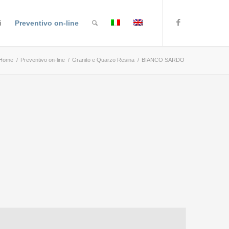
i
Preventivo on-line
Home
/
Preventivo on-line
/
Granito e Quarzo Resina
/
BIANCO SARDO