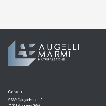
Contatti
SS89 Garganica km 8
71011 Apricena (FG)