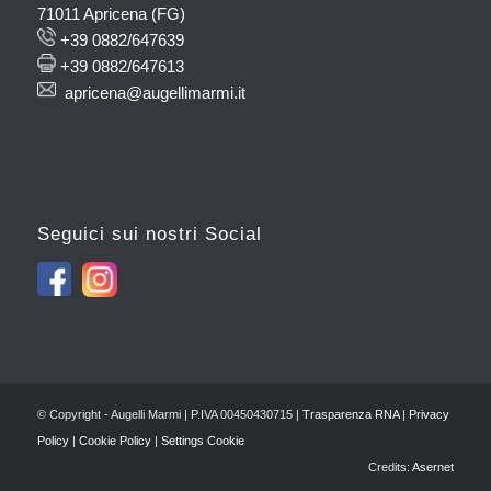
71011 Apricena (FG)
+39 0882/647639
+39 0882/647613
apricena@augellimarmi.it
Seguici sui nostri Social
© Copyright - Augelli Marmi | P.IVA 00450430715 |
Trasparenza RNA
|
Privacy
Policy
|
Cookie Policy
|
Settings Cookie
Credits:
Asernet