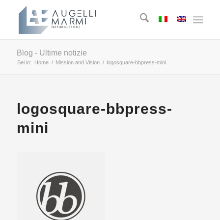
Blog - Ultime notizie
Sei in:
Home
/
Mission and Vision
/
logosquare-bbpress-mini
logosquare-bbpress-
mini