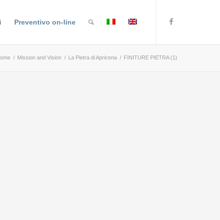
i
Preventivo on-line
ome
/
Mission and Vision
/
La Pietra di Apricena
/
FINITURE PIETRA (1)