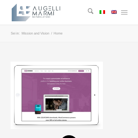
Sei in:
Mission and Vision
/
Home