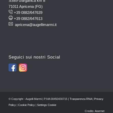
SS89 Garganica km 8
71011 Apricena (FG)
+39 0882/647639
+39 0882/647613
apricena@augellimarmi.it
Seguici sui nostri Social
© Copyright - Augelli Marmi | P.IVA 00450430715 |
Trasparenza RNA
|
Privacy
Policy
|
Cookie Policy
|
Settings Cookie
Credits:
Asernet