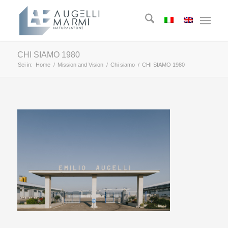
CHI SIAMO 1980
Sei in:
Home
/
Mission and Vision
/
Chi siamo
/
CHI SIAMO 1980