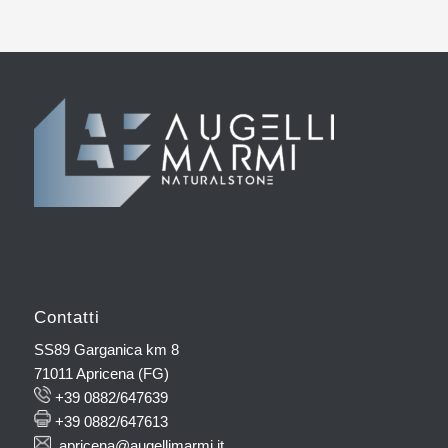
Contatti
SS89 Garganica km 8
71011 Apricena (FG)
+39 0882/647639
+39 0882/647613
apricena@augellimarmi.it