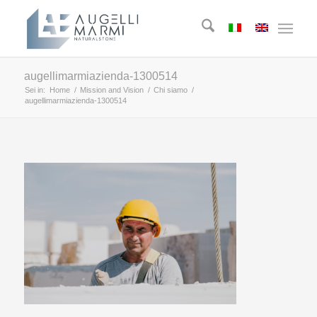
augellimarmiazienda-1300514
Sei in:
Home
/
Mission and Vision
/
Chi siamo
/
augellimarmiazienda-1300514