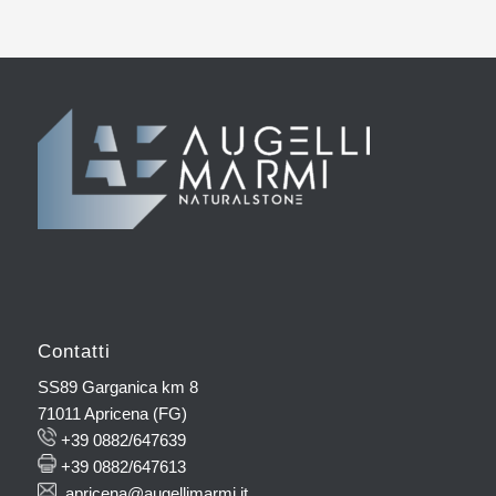
Contatti
SS89 Garganica km 8
71011 Apricena (FG)
+39 0882/647639
+39 0882/647613
apricena@augellimarmi.it