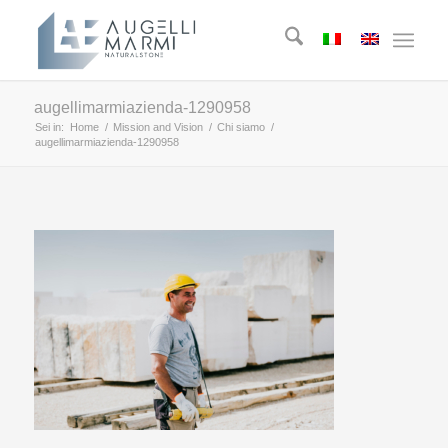
augellimarmiazienda-1290958
Sei in:
Home
/
Mission and Vision
/
Chi siamo
/
augellimarmiazienda-1290958