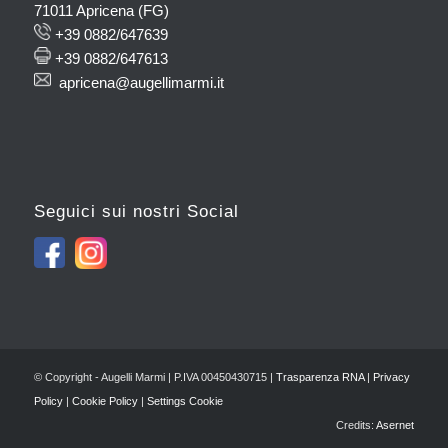
71011 Apricena (FG)
+39 0882/647639
+39 0882/647613
apricena@augellimarmi.it
Seguici sui nostri Social
© Copyright - Augelli Marmi | P.IVA 00450430715 |
Trasparenza RNA
|
Privacy
Policy
|
Cookie Policy
|
Settings Cookie
Credits:
Asernet