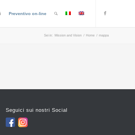
i
Preventivo on-line
Sei in:
Mission and Vision
/
Home
/
mappa
Seguici sui nostri Social