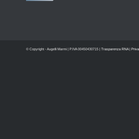
© Copyright - Augelli Marmi | P.IVA 00450430715 |
Trasparenza RNA
|
Priva