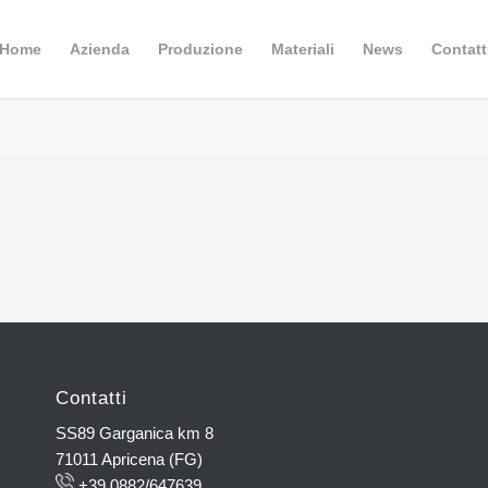
Home
Azienda
Produzione
Materiali
News
Contatt
Contatti
SS89 Garganica km 8
71011 Apricena (FG)
+39 0882/647639