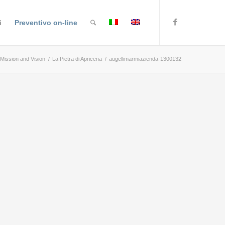
i
Preventivo on-line
Mission and Vision
/
La Pietra di Apricena
/
augellimarmiazienda-1300132