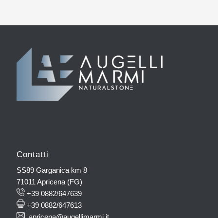
Contatti
SS89 Garganica km 8
71011 Apricena (FG)
+39 0882/647639
+39 0882/647613
apricena@augellimarmi.it