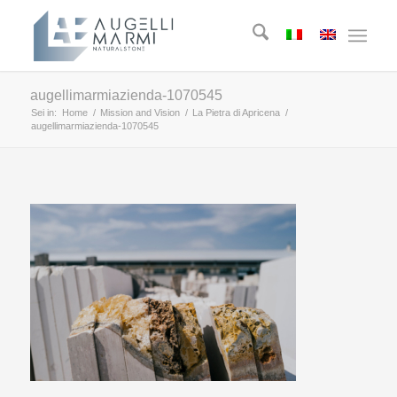
augellimarmiazienda-1070545
Sei in:
Home
/
Mission and Vision
/
La Pietra di Apricena
/
augellimarmiazienda-1070545